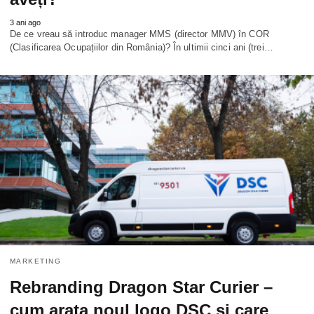
3 ani ago
De ce vreau să introduc manager MMS (director MMV) în COR
(Clasificarea Ocupațiilor din România)? În ultimii cinci ani (trei…
MARKETING
Rebranding Dragon Star Curier –
cum arata noul logo DSC si care