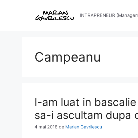
Sari
la
INTRAPRENEUR (Management
conținut
Campeanu
I-am luat in bascali
sa-i ascultam dupa c
4 mai 2018
de
Marian Gavrilescu