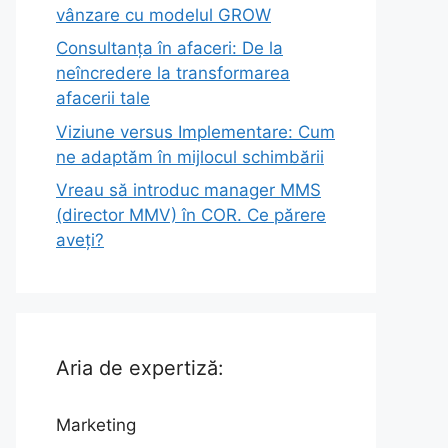
vânzare cu modelul GROW
Consultanța în afaceri: De la
neîncredere la transformarea
afacerii tale
Viziune versus Implementare: Cum
ne adaptăm în mijlocul schimbării
Vreau să introduc manager MMS
(director MMV) în COR. Ce părere
aveți?
Aria de expertiză:
Marketing