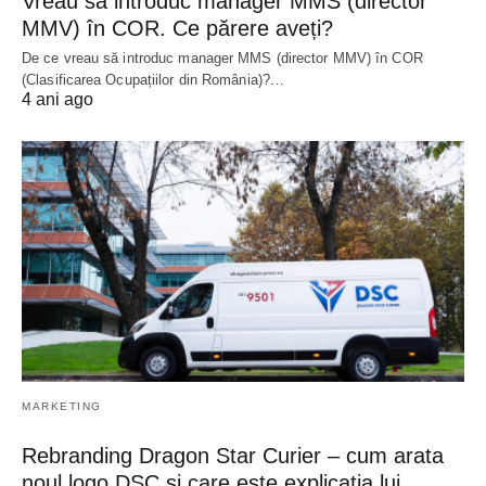
Vreau să introduc manager MMS (director
MMV) în COR. Ce părere aveți?
De ce vreau să introduc manager MMS (director MMV) în COR
(Clasificarea Ocupațiilor din România)?…
4 ani ago
MARKETING
Rebranding Dragon Star Curier – cum arata
noul logo DSC si care este explicatia lui.